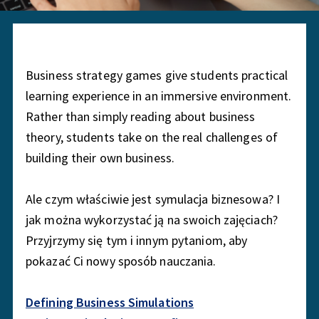
E
X
P
E
R
Business strategy games give students practical
I
learning experience in an immersive environment.
E
Rather than simply reading about business
N
theory, students take on the real challenges of
C
building their own business.
E
Ale czym właściwie jest symulacja biznesowa? I
jak można wykorzystać ją na swoich zajęciach?
Przyjrzymy się tym i innym pytaniom, aby
pokazać Ci nowy sposób nauczania.
Defining Business Simulations