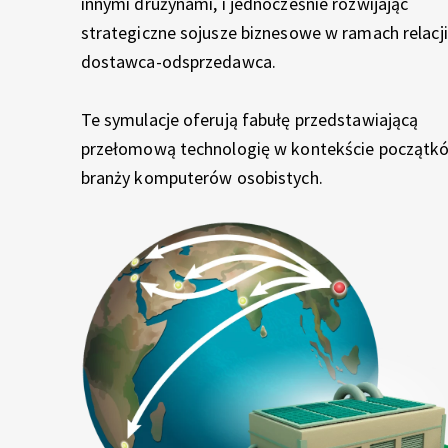
C
innymi drużynami, i jednocześnie rozwijając
strategiczne sojusze biznesowe w ramach relacji
U
dostawca-odsprzedawca.
C
Te symulacje oferują fabułę przedstawiającą
przełomową technologię w kontekście początk
H
branży komputerów osobistych.
A
D
O
S