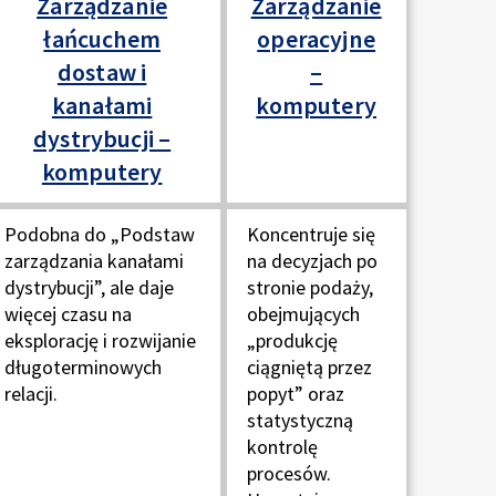
Zarządzanie
Zarządzanie
łańcuchem
operacyjne
dostaw i
–
kanałami
komputery
dystrybucji –
komputery
Podobna do „Podstaw
Koncentruje się
zarządzania kanałami
na decyzjach po
dystrybucji”, ale daje
stronie podaży,
więcej czasu na
obejmujących
eksplorację i rozwijanie
„produkcję
długoterminowych
ciągniętą przez
relacji.
popyt” oraz
statystyczną
kontrolę
procesów.