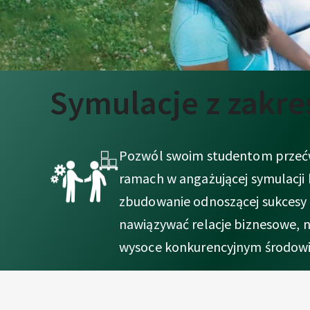
E
C
X
P
E
J
R
I
Symulacje z zakre
E
E
N
D
C
Pozwól swoim studentom przećwi
E
O
ramach w angażującej symulacji b
zbudowanie odnoszącej sukcesy 
T
nawiązywać relacje biznesowe, n
wysoce konkurencyjnym środowi
Y
C