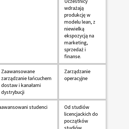
Uczestnicy
wdrażają
produkcję w
modelu lean, z
niewielką
ekspozycją na
marketing,
sprzedaż i
finanse.
Zaawansowane
Zarządzanie
zarządzanie łańcuchem
operacyjne
dostaw i kanałami
dystrybucji
aawansowani studenci
Od studiów
licencjackich do
początków
studiów