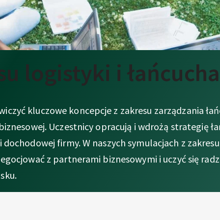
su logistyki i łańcuch
czyć kluczowe koncepcje z zakresu zarządzania łań
iznesowej. Uczestnicy opracują i wdrożą strategię ła
i dochodowej firmy. W naszych symulacjach z zakres
egocjować z partnerami biznesowymi i uczyć się radzi
sku.