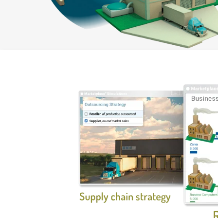
T
A
W