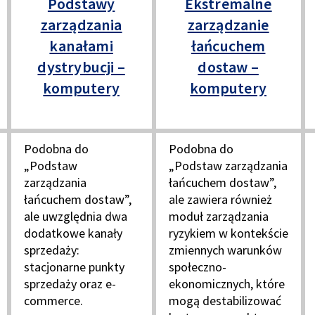
Podstawy
Ekstremalne
zarządzania
zarządzanie
kanałami
łańcuchem
dystrybucji –
dostaw –
komputery
komputery
Podobna do
Podobna do
„Podstaw
„Podstaw zarządzania
zarządzania
łańcuchem dostaw”,
łańcuchem dostaw”,
ale zawiera również
ale uwzględnia dwa
moduł zarządzania
dodatkowe kanały
ryzykiem w kontekście
sprzedaży:
zmiennych warunków
stacjonarne punkty
społeczno-
sprzedaży oraz e-
ekonomicznych, które
commerce.
mogą destabilizować