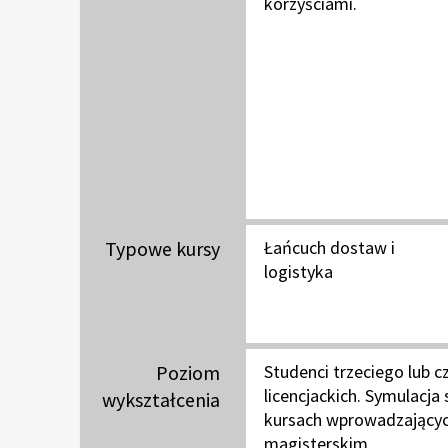
korzyściami.
Typowe kursy
Łańcuch dostaw i
logistyka
Poziom
Studenci trzeciego lub 
licencjackich. Symulacja
wykształcenia
kursach wprowadzającyc
magisterskim.