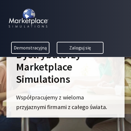
Skip to main content
Skip to footer
MARKETPLACE BUSINESS SIMULATIONS
E
D
U
C
Demonstracyjną
Zaloguj się
A
Dystrybutorzy
T
I
Marketplace
O
Simulations
N
T
H
Współpracujemy z wieloma
R
O
przyjaznymi firmami z całego świata.
U
G
H