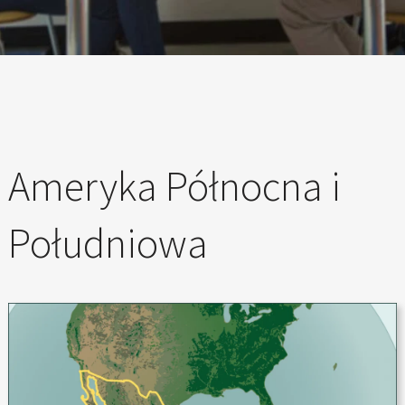
E
X
P
E
R
I
E
N
Ameryka Północna i
C
E
Południowa