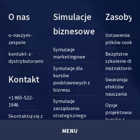
O nas
Simulacje
Zasoby
biznesowe
o-naszym-
Ustawienia
zespole
plików cookie
Symulacje
kontakt-z-
Bezpłatne
marketingowe
dystrybutorami
szkolenie dla
Symulacje dla
instruktorów
kursów
Kontakt
Gwarancja
podstawowych z
efektów
biznesu
nauczania
+1 865-522-
Symulacje
1946
Opcje
zarządzania
projektowania
strategicznego
Skontaktuj się z
kursów z
pomocą
Symulacje
symulacjami
MENU
techniczną
zarządzania
Opcjonalny