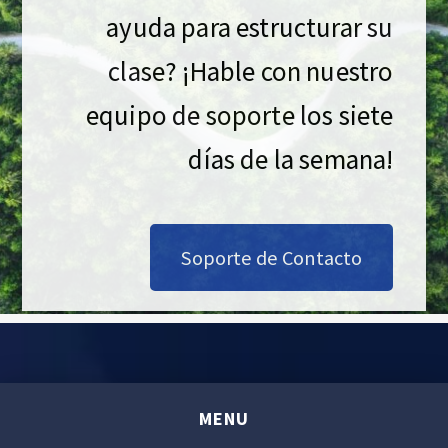
ayuda para estructurar su
clase? ¡Hable con nuestro
equipo de soporte los siete
días de la semana!
Soporte de Contacto
Skip back to main navigation
Marketplace Business Simulations
>
Simulaciones
MENU
de Negocios
>
Capitalismo Consciente