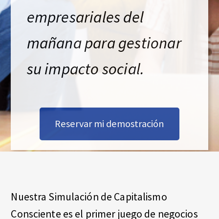
O
E
empresariales del
X
C
P
O
mañana para gestionar
E
R
N
I
su impacto social.
E
S
N
C
C
E
I
Reservar mi demostración
E
N
T
Nuestra Simulación de Capitalismo
E
Consciente es el primer juego de negocios