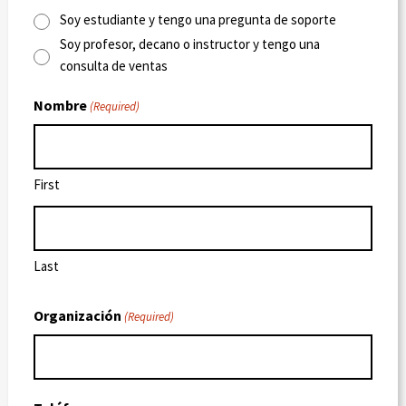
E
Soy estudiante y tengo una pregunta de soporte
X
Soy profesor, decano o instructor y tengo una
P
consulta de ventas
E
R
Nombre
(Required)
I
E
N
C
First
E
Last
Organización
(Required)