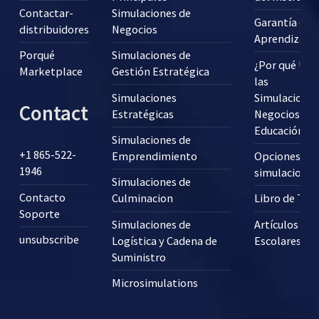
Contactar-
Simulaciones de
Garantía de
distribuidores
Negocios
Aprendizaje
Porqué
Simulaciones de
¿Por qué Usa
Marketplace
Gestión Estratégica
las
Simulaciones
Simulaciones
Contact
Estratégicas
Negocios en 
Educación?
Simulaciones de
+1 865-522-
Emprendimiento
Opciones pa
1946
simulaciones
Simulaciones de
Contacto
Culminacion
Libro de Tex
Soporte
Simulaciones de
Artículos
unsubscribe
Logística y Cadena de
Escolares
Suministro
Microsimulations