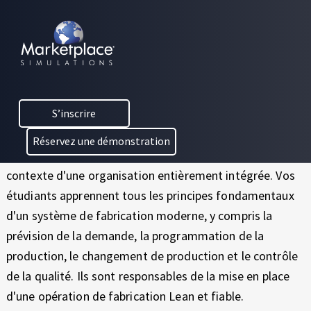
Skip to main content
Skip to footer
G
MARKETPLACE BUSINESS SIMULATIONS
E
E
Gestion des opérations –
D
S
U
Édition PC
C
T
S’inscrire
A
I
T
Cette simulation d'entreprise se concentre sur la gestion
Réservez une démonstration
I
des opérations et la fabrication avancée dans le
O
O
contexte d'une organisation entièrement intégrée. Vos
N
N
étudiants apprennent tous les principes fondamentaux
T
d'un système de fabrication moderne, y compris la
H
D
R
prévision de la demande, la programmation de la
E
O
production, le changement de production et le contrôle
U
S
de la qualité. Ils sont responsables de la mise en place
G
d'une opération de fabrication Lean et fiable.
H