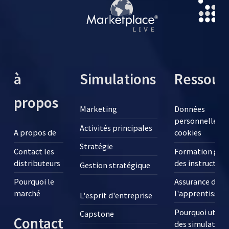
à
Simulations
Ressour
propos
Marketing
Données
personnelles e
Activités principales
A propos de
cookies
Stratégie
Contact les
Formation grat
distributeurs
des instructeur
Gestion stratégique
Pourquoi le
Assurance de
marché
l'apprentissag
L'esprit d'entreprise
Pourquoi utilis
Capstone
Contact
des simulation