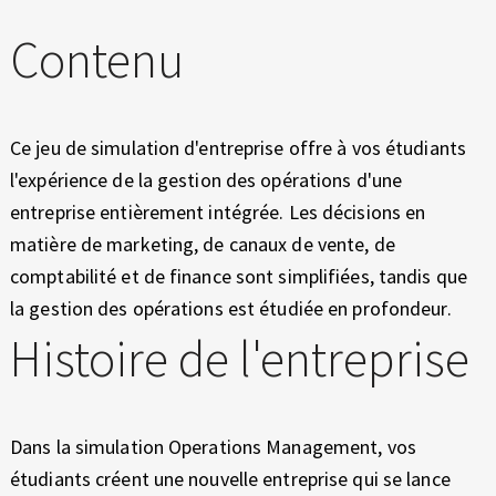
O
E
X
P
Contenu
P
É
E
R
R
I
Ce jeu de simulation d'entreprise offre à vos étudiants
E
A
l'expérience de la gestion des opérations d'une
N
entreprise entièrement intégrée. Les décisions en
C
T
matière de marketing, de canaux de vente, de
E
I
comptabilité et de finance sont simplifiées, tandis que
la gestion des opérations est étudiée en profondeur.
O
Histoire de l'entreprise
N
S
Dans la simulation Operations Management, vos
–
étudiants créent une nouvelle entreprise qui se lance