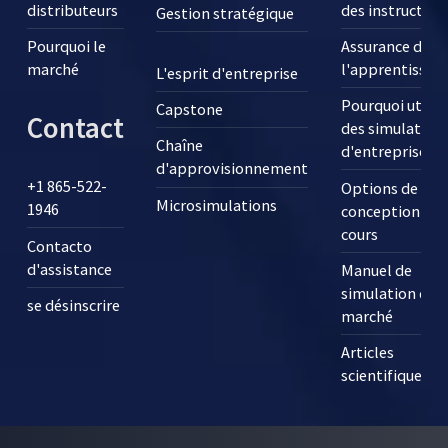
distributeurs
des instructeur
Gestion stratégique
Pourquoi le
Assurance de
marché
l'apprentissag
L'esprit d'entreprise
Pourquoi utilis
Capstone
Contact
des simulation
Chaîne
d'entreprise ?
d'approvisionnement
+1 865-522-
Options de
Microsimulations
1946
conception des
cours
Contacto
d'assistance
Manuel de
simulation de
se désinscrire
marché
Articles
scientifiques