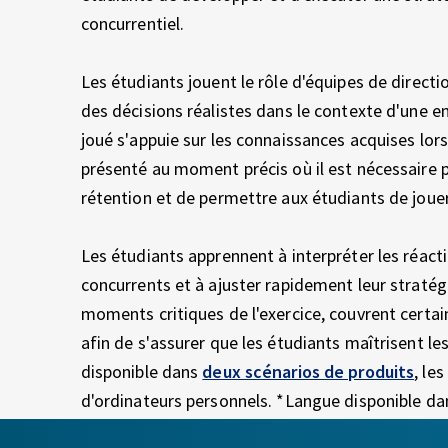
E
I
concurrentiel.
X
P
E
N
Les étudiants jouent le rôle d'équipes de direct
R
des décisions réalistes dans le contexte d'une 
I
G
joué s'appuie sur les connaissances acquises lor
E
présenté au moment précis où il est nécessaire 
N
S
rétention et de permettre aux étudiants de jouer
C
E
T
Les étudiants apprennent à interpréter les réac
concurrents et à ajuster rapidement leur stratég
R
moments critiques de l'exercice, couvrent cert
afin de s'assurer que les étudiants maîtrisent 
A
disponible dans
deux scénarios de produits
, le
d'ordinateurs personnels. *Langue disponible dan
T