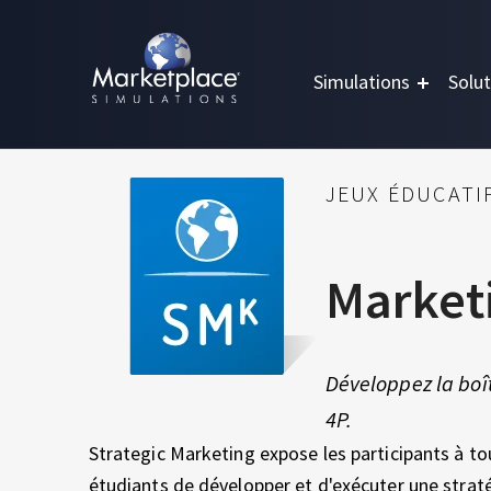
Skip to main content
Skip to footer
MARKETPLACE BUSINESS SIMULATIONS
E
Simulations
Solut
D
U
M
C
A
JEUX ÉDUCATI
A
T
I
O
R
Marketi
N
T
K
H
R
Développez la boî
E
O
4P.
U
G
Strategic Marketing expose les participants à t
T
H
étudiants de développer et d'exécuter une stra