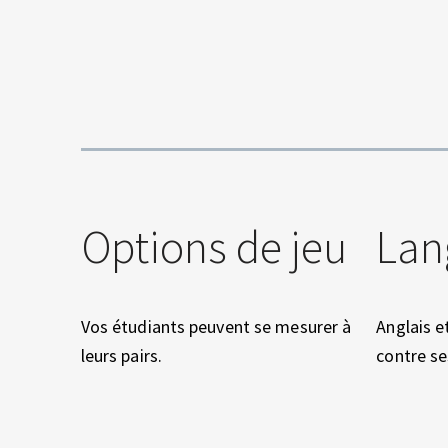
E
N
T
R
E
Options de jeu
Lan
P
R
Vos étudiants peuvent se mesurer à
Anglais e
leurs pairs.
contre se
I