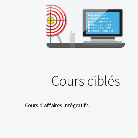
I
Q
U
E
Cours ciblés
D
E
Cours d'affaires intégratifs.
S