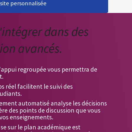
isite personnalisée
'intégrer dans des
tion avancés.
appui regroupée vous permettra de
t.
 réel facilitent le suivi des
udiants.
nement automatisé analyse les décisions
ère des points de discussion que vous
 vos enseignements.
se sur le plan académique est