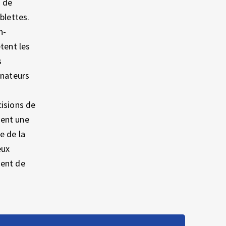
o de
blettes.
n-
tent les
s
inateurs
cisions de
ent une
e de la
eux
ment de