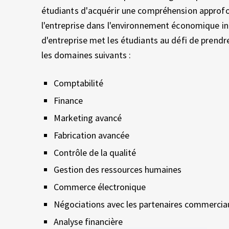
E
étudiants d'acquérir une compréhension approfo
N
X
l'entreprise dans l'environnement économique in
P
d'entreprise met les étudiants au défi de prendre
E
S
R
les domaines suivants :
I
T
E
Comptabilité
N
R
Finance
C
E
Marketing avancé
A
Fabrication avancée
Contrôle de la qualité
T
Gestion des ressources humaines
É
Commerce électronique
Négociations avec les partenaires commercia
G
Analyse financière