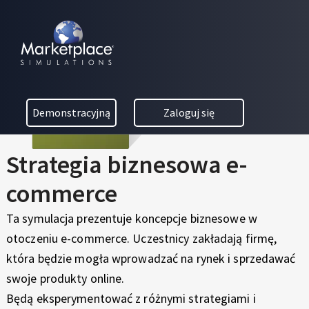
Skip to main content
Skip to footer
S
MARKETPLACE BUSINESS SIMULATIONS
T
E
D
R
U
C
A
Demonstracyjną
Zaloguj się
A
T
T
I
Strategia biznesowa e-
E
O
N
commerce
G
T
H
I
Ta symulacja prezentuje koncepcje biznesowe w
R
otoczeniu e-commerce. Uczestnicy zakładają firmę,
A
O
która będzie mogła wprowadzać na rynek i sprzedawać
U
B
swoje produkty online.
G
H
Będą eksperymentować z różnymi strategiami i