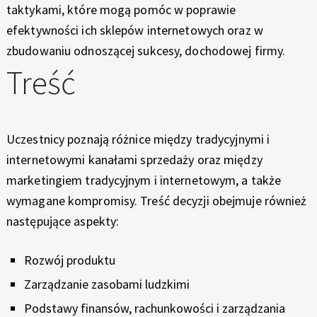
I
E
taktykami, które mogą pomóc w poprawie
X
Z
efektywności ich sklepów internetowych oraz w
P
zbudowaniu odnoszącej sukcesy, dochodowej firmy.
N
E
Treść
R
E
I
E
S
N
Uczestnicy poznają różnice między tradycyjnymi i
C
O
E
internetowymi kanałami sprzedaży oraz między
W
marketingiem tradycyjnym i internetowym, a także
wymagane kompromisy. Treść decyzji obejmuje również
A
następujące aspekty:
E
Rozwój produktu
-
Zarządzanie zasobami ludzkimi
C
Podstawy finansów, rachunkowości i zarządzania