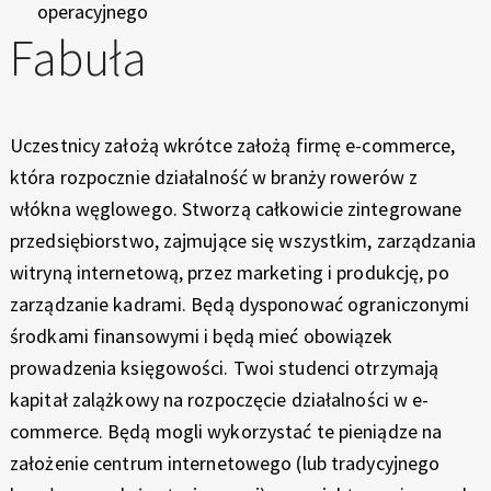
O
operacyjnego
Fabuła
M
M
E
Uczestnicy założą wkrótce założą firmę e-commerce,
która rozpocznie działalność w branży rowerów z
R
włókna węglowego. Stworzą całkowicie zintegrowane
C
przedsiębiorstwo, zajmujące się wszystkim, zarządzania
witryną internetową, przez marketing i produkcję, po
E
zarządzanie kadrami. Będą dysponować ograniczonymi
–
środkami finansowymi i będą mieć obowiązek
prowadzenia księgowości. Twoi studenci otrzymają
R
kapitał zalążkowy na rozpoczęcie działalności w e-
O
commerce. Będą mogli wykorzystać te pieniądze na
założenie centrum internetowego (lub tradycyjnego
W