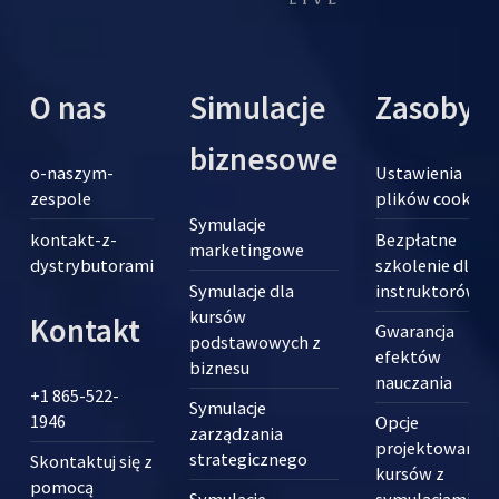
O nas
Simulacje
Zasoby
biznesowe
o-naszym-
Ustawienia
zespole
plików cookie
Symulacje
kontakt-z-
Bezpłatne
marketingowe
dystrybutorami
szkolenie dla
Symulacje dla
instruktorów
kursów
Kontakt
Gwarancja
podstawowych z
efektów
biznesu
nauczania
+1 865-522-
Symulacje
1946
Opcje
zarządzania
projektowania
strategicznego
Skontaktuj się z
kursów z
pomocą