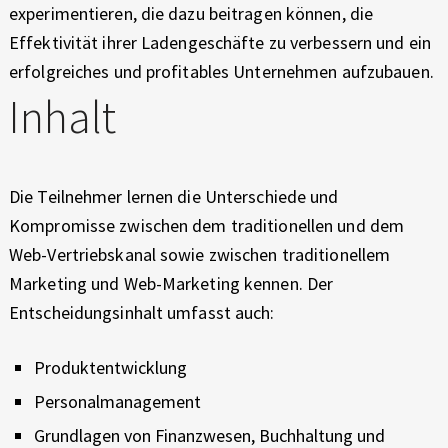
G
E
experimentieren, die dazu beitragen können, die
X
E
Effektivität ihrer Ladengeschäfte zu verbessern und ein
P
erfolgreiches und profitables Unternehmen aufzubauen.
S
E
Inhalt
R
C
I
E
H
N
Die Teilnehmer lernen die Unterschiede und
C
Ä
E
Kompromisse zwischen dem traditionellen und dem
F
Web-Vertriebskanal sowie zwischen traditionellem
Marketing und Web-Marketing kennen. Der
T
Entscheidungsinhalt umfasst auch:
S
Produktentwicklung
S
Personalmanagement
T
Grundlagen von Finanzwesen, Buchhaltung und