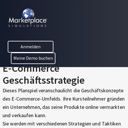
Skip to main content
Skip to footer
E
MARKETPLACE BUSINESS SIMULATIONS
-
E
D
C
U
C
O
Anmelden
A
M
T
Meine Demo buchen
I
E-Commerce
M
O
N
Geschäftsstrategie
E
T
H
R
Dieses Planspiel veranschaulicht die Geschäftskonzepte
R
des E-Commerce-Umfelds. Ihre Kursteilnehmer gründen
C
O
ein Unternehmen, das seine Produkte online vermarkten
U
E
und verkaufen kann.
G
H
Sie werden mit verschiedenen Strategien und Taktiken