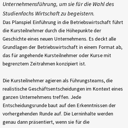
I
E
Unternehmensführung, um sie für die Wahl des
X
N
Studienfachs Wirtschaft zu begeistern.
P
D
Das Planspiel Einführung in die Betriebswirtschaft führt
E
R
die Kursteilnehmer durch die Höhepunkte der
I
I
Geschichte eines neuen Unternehmens. Es deckt alle
E
E
Grundlagen der Betriebswirtschaft in einem Format ab,
N
das für angehende Kursteilnehmer oder Kurse mit
C
B
begrenztem Zeitrahmen konzipiert ist.
E
E
Die Kursteilnehmer agieren als Führungsteams, die
T
realistische Geschäftsentscheidungen im Kontext eines
R
ganzen Unternehmens treffen. Jede
Entscheidungsrunde baut auf den Erkenntnissen der
I
vorhergehenden Runde auf. Die Lerninhalte werden
E
genau dann präsentiert, wenn sie für die