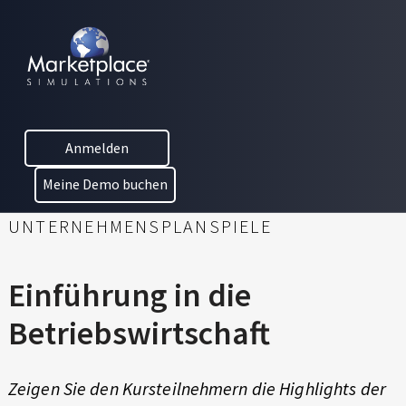
Skip to main content
Skip to footer
E
MARKETPLACE BUSINESS SIMULATIONS
I
E
D
N
U
C
F
Anmelden
A
Ü
T
Meine Demo buchen
I
H
O
UNTERNEHMENSPLANSPIELE
N
R
T
H
U
Einführung in die
R
N
Betriebswirtschaft
O
U
G
G
Zeigen Sie den Kursteilnehmern die Highlights der
H