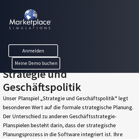
Skip to main content
Skip to footer
S
MARKETPLACE BUSINESS SIMULATIONS
T
E
D
R
U
C
A
Anmelden
A
T
T
Meine Demo buchen
I
Strategie und
E
O
N
Geschäftspolitik
G
T
H
I
Unser Planspiel „Strategie und Geschäftspolitik“ legt
R
besonderen Wert auf die formale strategische Planung.
E
O
Der Unterschied zu anderen Geschäftsstrategie-
U
U
Planspielen besteht darin, dass der strategische
G
H
Planungsprozess in die Software integriert ist. Ihre