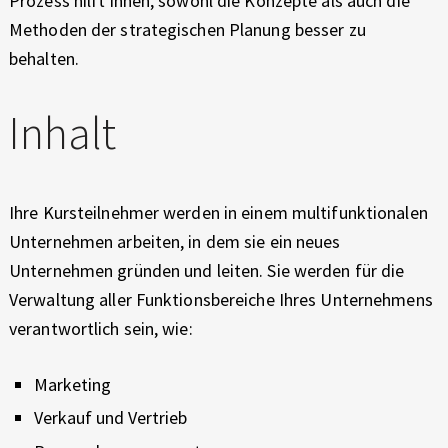
Prozess hilft ihnen, sowohl die Konzepte als auch die
P
Methoden der strategischen Planung besser zu
O
behalten.
L
Inhalt
I
T
Ihre Kursteilnehmer werden in einem multifunktionalen
I
Unternehmen arbeiten, in dem sie ein neues
K
Unternehmen gründen und leiten. Sie werden für die
Verwaltung aller Funktionsbereiche Ihres Unternehmens
verantwortlich sein, wie:
Marketing
Verkauf und Vertrieb