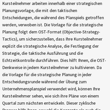
N
E
Kursteilnehmer arbeiten innerhalb einer strategischen
X
D
Planungsvorlage, die mit den taktischen
P
Entscheidungen, die während des Planspiels getroffen
G
E
werden, verwoben ist. Die Vorlage für die strategische
R
E
I
Planung folgt dem OST-Format (Objective-Strategy-
E
S
Tactics), um sicherzustellen, dass Ihre Kursteilnehmer
N
explizit die strategische Analyse, die Festlegung der
C
C
Strategie, die taktische Ausführung und die
E
H
Echtzeitkontrolle durchführen. Dies hilft Ihnen, die OST-
Denkweise in jedem Kursteilnehmer zu kultivieren. Da
Ä
die Vorlage für die strategische Planung in jeder
F
Entscheidungsrunde während der Übung zum
Unternehmensplanspiel verwendet wird, können Ihre
T
Kursteilnehmer sehen, wie sich ihre Pläne von einem
S
Quartal zum nächsten entwickeln. Dieser zyklische