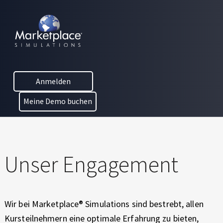
Skip to main content
Skip to footer
MARKETPLACE BUSINESS SIMULATIONS
E
D
Barrierefreiheitserklärung
U
C
für Marketplace®
Anmelden
A
T
Planspiele
Meine Demo buchen
I
O
N
T
H
Unser Engagement
R
O
U
G
Wir bei Marketplace® Simulations sind bestrebt, allen
H
Kursteilnehmern eine optimale Erfahrung zu bieten,