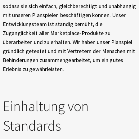
E
sodass sie sich einfach, gleichberechtigt und unabhängig
X
mit unseren Planspielen beschäftigen können. Unser
P
Entwicklungsteam ist ständig bemüht, die
E
R
Zugänglichkeit aller Marketplace-Produkte zu
I
überarbeiten und zu erhalten. Wir haben unser Planspiel
E
gründlich getestet und mit Vertretern der Menschen mit
N
Behinderungen zusammengearbeitet, um ein gutes
C
Erlebnis zu gewährleisten.
E
Einhaltung von
Standards