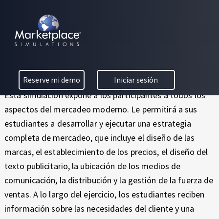
Skip to main content
Skip to footer
M
MARKETPLACE BUSINESS SIMULATIONS
E
E
Mercadeo Estratégico
D
R
U
Avanzado
C
C
Reserve mi demo
Iniciar sesión
A
A
T
Esta simulación expone a los participantes a todos los
I
aspectos del mercadeo moderno. Le permitirá a sus
D
O
estudiantes a desarrollar y ejecutar una estrategia
N
E
completa de mercadeo, que incluye el diseño de las
T
marcas, el establecimiento de los precios, el diseño del
H
O
R
texto publicitario, la ubicación de los medios de
E
O
comunicación, la distribución y la gestión de la fuerza de
U
S
ventas. A lo largo del ejercicio, los estudiantes reciben
G
información sobre las necesidades del cliente y una
H