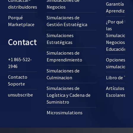
Contactar-
Simulaciones de
Garantía de
distribuidores
Negocios
Aprendizaje
Porqué
Simulaciones de
¿Por qué Usa
Marketplace
Gestión Estratégica
las
Simulaciones
Simulaciones
Contact
Estratégicas
Negocios en 
Educación?
Simulaciones de
+1 865-522-
Emprendimiento
Opciones pa
1946
simulaciones
Simulaciones de
Contacto
Culminacion
Libro de Tex
Soporte
Simulaciones de
Artículos
unsubscribe
Logística y Cadena de
Escolares
Suministro
Microsimulations