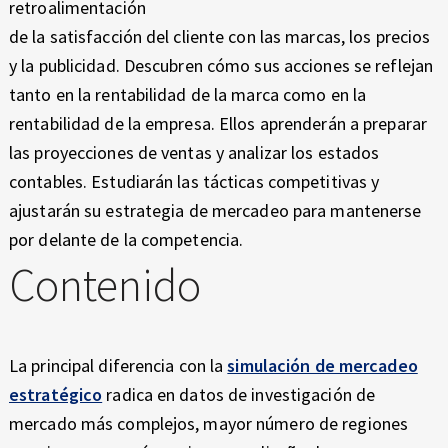
T
E
retroalimentación
X
R
de la satisfacción del cliente con las marcas, los precios
P
y la publicidad. Descubren cómo sus acciones se reflejan
A
E
tanto en la rentabilidad de la marca como en la
R
T
rentabilidad de la empresa. Ellos aprenderán a preparar
I
E
las proyecciones de ventas y analizar los estados
É
N
contables. Estudiarán las tácticas competitivas y
C
G
ajustarán su estrategia de mercadeo para mantenerse
E
por delante de la competencia.
I
Contenido
C
O
La principal diferencia con la
simulación de mercadeo
A
estratégico
radica en datos de investigación de
V
mercado más complejos, mayor número de regiones