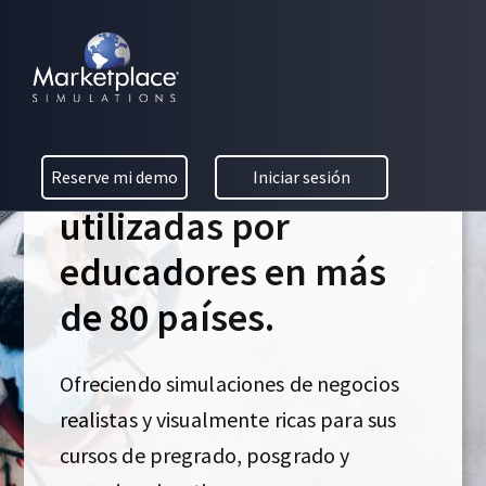
Skip to main content
Skip to footer
C
MARKETPLACE BUSINESS SIMULATIONS
L
E
Experiencias de
D
I
aprendizaje
U
C
E
galardonadas
Reserve mi demo
Iniciar sesión
A
N
T
utilizadas por
I
T
O
educadores en más
N
E
de 80 países.
T
H
S
R
Ofreciendo simulaciones de negocios
A
O
U
realistas y visualmente ricas para sus
C
G
cursos de pregrado, posgrado y
H