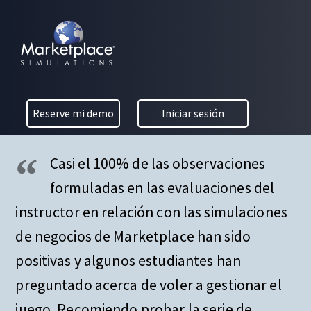
Skip to main content
Skip to footer
MARKETPLACE BUSINESS SIMULATIONS
¿Porqué usa las
E
D
Simulaciones de
U
C
Marketplace?
Reserve mi demo
Iniciar sesión
A
T
I
Casi el 100% de las observaciones
O
N
formuladas en las evaluaciones del
T
instructor en relación con las simulaciones
H
R
de negocios de Marketplace han sido
O
positivas y algunos estudiantes han
U
G
preguntado acerca de voler a gestionar el
H
juego. Recomiendo probar la serie de