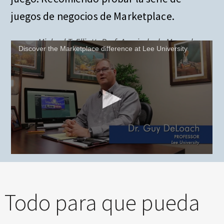
E
juegos de negocios de Marketplace.
X
P
E
Michael T. Elliott, Prof. Asociado de Mercadeo
Discover the Marketplace difference at Lee University
R
I
E
N
C
E
Todo para que pueda